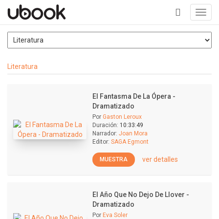
Toggl
navig
+
Literatura
El Fantasma De La Ópera -
Dramatizado
Por
Gaston Leroux
Duración:
10:33:49
Narrador:
Joan Mora
Editor:
SAGA Egmont
ver detalles
MUESTRA
El Año Que No Dejo De Llover -
Dramatizado
Por
Eva Soler